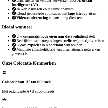
Data sneller en veiliger verwerken voor
Artificial
Intelligence (AI)
IoT-oplossingen
en realtime analyses
Cloud-gebaseerde applicaties met
lage latency-eisen
Video-conferencing
en streaming diensten
Ideaal wanneer
Uw organisatie
hoge eisen aan dataveiligheid
stelt
Bedrijfskritische toepassingen
snelle responstijd
vereisen
U data
expliciet in Nederland
wilt houden
Minimale afhankelijkheid van internationale netwerken
gewenst is
Onze Colocatie Kenmerken
Colocatie van 1U t/m full rack
Met redundante A+B stroom feeds